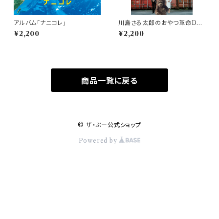
アルバム「ナニコレ」
川島さる太郎のおやつ革命DV
D
¥2,200
¥2,200
商品一覧に戻る
© ザ・ぷー公式ショップ
Powered by