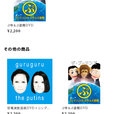
ぷ寺＆ぷ道館DVD
¥2,200
その他の商品
怪電波放送局DVD＋シングル
ぷ寺＆ぷ道館DVD
「ぐるぐる」2枚組み
¥2,200
¥2,200