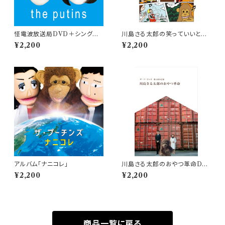
怪電波放送局DVD＋シングル
川島さる太郎の笑っていいとも
「ぐるぐる」2枚組み
DVD
¥2,200
¥2,200
アルバム「ナニコレ」
川島さる太郎のおやつ革命DV
D
¥2,200
¥2,200
商品一覧に戻る